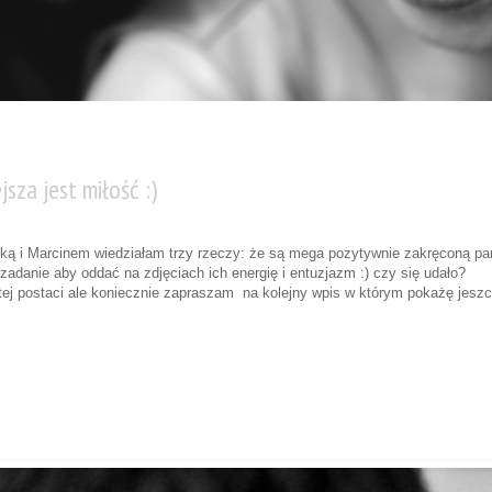
sza jest miłość :)
ą i Marcinem wiedziałam trzy rzeczy: że są mega pozytywnie zakręconą parą
 zadanie aby oddać na zdjęciach ich energię i entuzjazm :) czy się udało?
stej postaci ale koniecznie zapraszam na kolejny wpis w którym pokażę jeszc