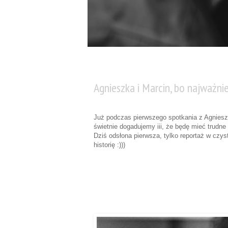
niedziela, 30 września 2012
Agnieszka i Marcin, bo najważniej
Już podczas pierwszego spotkania z Agnieszk
świetnie dogadujemy iii, że będę mieć trudne
Dziś odsłona pierwsza, tylko reportaż w czy
historię :)))