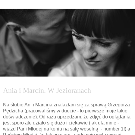
piątek, 13 stycznia 2012
Ania i Marcin. W Jezioranach
Na ślubie Ani i Marcina znalazłam się za sprawą Grzegorza
Pędzicha (pracowaliśmy w duecie - to pierwsze moje takie
doświadczenie). Od razu uprzedzam, że zdjęć do oglądania
jest sporo ale działo się dużo i ciekawie (jak dla mnie -
wjazd Pani Młodej na koniu na salę weselną - number 1!) a
Państwo Młodzi, że tak powiem - cudownie wyluzowani.