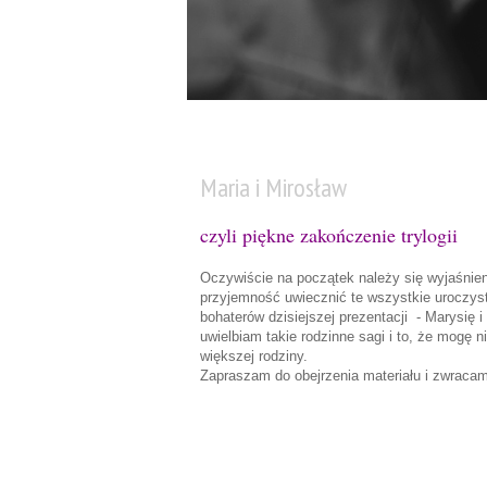
wtorek, 10 lipca 2012
Maria i Mirosław
czyli piękne zakończenie trylogii
Oczywiście na początek należy się wyjaśnienie
przyjemność uwiecznić te wszystkie uroczys
bohaterów dzisiejszej prezentacji - Marysię i
uwielbiam takie rodzinne sagi i to, że mogę
większej rodziny.
Zapraszam do obejrzenia materiału i zwrac