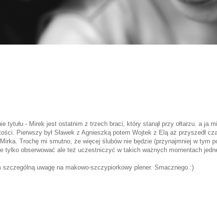
 tytułu - Mirek jest ostatnim z trzech braci, który stanął przy ołtarzu. a ja 
tości. Pierwszy był Sławek z Agnieszką potem Wojtek z Elą aż przyszedł cz
 Mirka. Trochę mi smutno, że więcej ślubów nie będzie (przynajmniej w tym po
 nie tylko obserwować ale też uczestniczyć w takich ważnych momentach jedne
am szczególną uwagę na makowo-szczypiorkowy plener. Smacznego :)