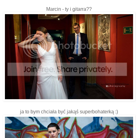
Marcin - ty i gitarra??
ja to bym chciała być jakąś superbohaterką :)