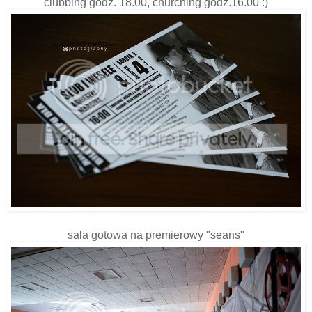
clubbing godz. 18.00, churching godz.16.00 :)
sala gotowa na premierowy "seans"