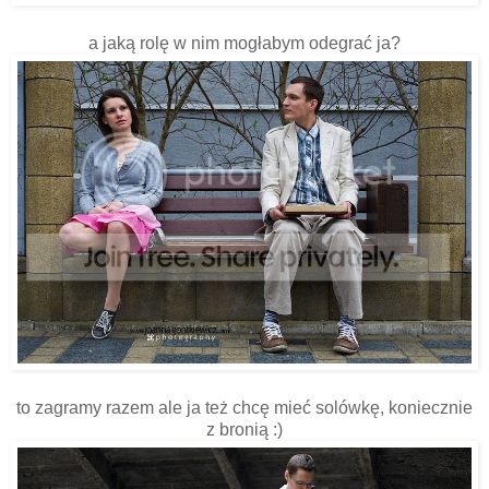
a jaką rolę w nim mogłabym odegrać ja?
to zagramy razem ale ja też chcę mieć solówkę, koniecznie
z bronią :)