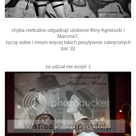
chyba nietrudno odgadnąć ulubione filmy Agnieszki i
Marcina?,
życzę sobie i innym więcej takich pozytywnie zakręconych
par :)))
za udział nie wzięli :)