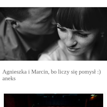
niedziela, 14 października 2012
Agnieszka i Marcin, bo liczy się pomysł :)
aneks