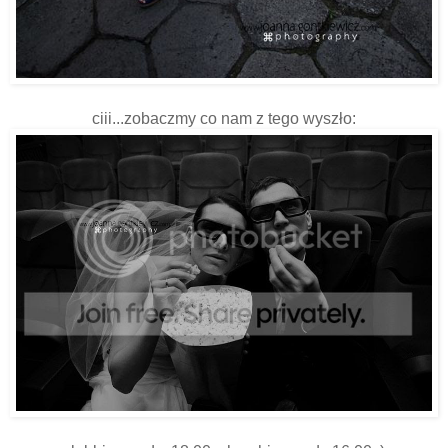
ciii...zobaczmy co nam z tego wyszło: