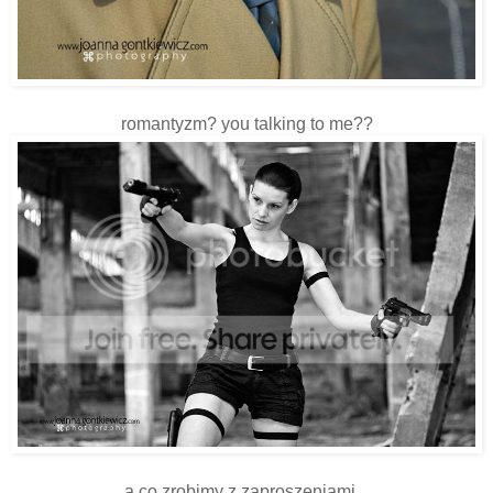
romantyzm? you talking to me??
a co zrobimy z zaproszeniami...