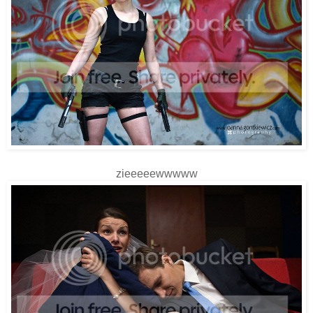
zieeeeewwwww